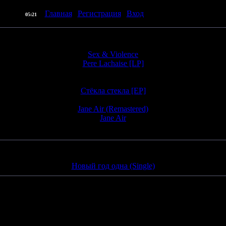
] |
Главная
|
Регистрация
|
Вход
| Приветствую Вас
Пр
07.08.2026,
05:21
Альбомы:
Sex & Violence
Pere Lachaise [LP]
Jane Air Remixed & Remastered 2006 [LP]
Jane Air Live 2005 [LP]
Стёкла стекла [EP]
Junk [EP]
Jane Air (Remastered)
Jane Air
Pull Ya, Let It Doll Go [LP]
Синглы:
Новый год одна (Single)