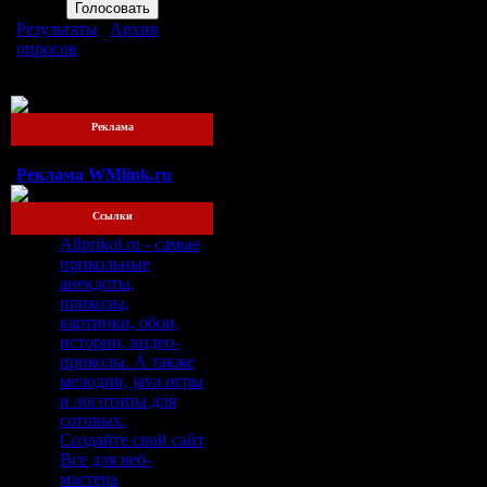
Результаты
|
Архив
опросов
Всего ответов:
76
Реклама
Реклама WMlink.ru
Ссылки
Allprikol.ru - самые
прикольные
анекдоты,
приколы,
картинки, обои,
истории, видео-
приколы. А также
мелодии, java игры
и логотипы для
сотовых.
Создайте свой сайт
Все для веб-
мастера