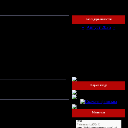
охожий
Календарь новостей
«
Август 2026
»
Пн
Вт
Ср
Чт
Пт
Сб
Вс
1
2
3
4
5
6
7
8
9
10
11
12
13
14
15
16
17
18
19
20
21
22
23
24
25
26
27
28
29
30
31
Форма входа
Мини-чат