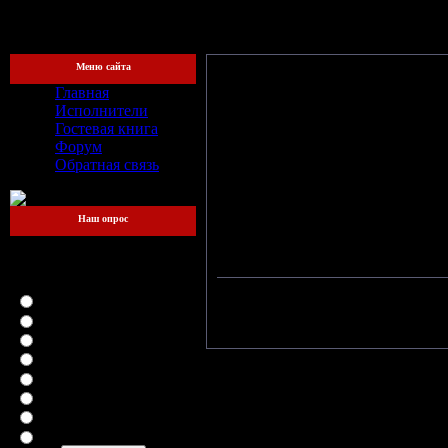
[Пятница, 
Меню сайта
Главная
Исполнители
Гостевая книга
Форум
Обратная связь
Наш опрос
Какой файлообменник
для вас самый
удобный?
LetitBit
DepositFiles
Vip-File
RapidShare
MegaUpload
iFolder
FileFactory
SMSfiles