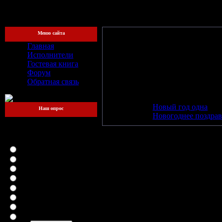
[Пятница, 
Меню сайта
Главная
Название:
"Новый год одна (Sing
Исполнители
Год релиза:
2007
Гостевая книга
Битрейт:
320 kbit/s
Форум
Общая продолжительность:
06:0
Обратная связь
Трэклист:
01
Jane Air
-
Новый год одна
Наш опрос
02
Jane Air
-
Новогоднее поздра
Какой файлообменник
для вас самый
удобный?
LetitBit
DepositFiles
Vip-File
RapidShare
MegaUpload
iFolder
FileFactory
SMSfiles