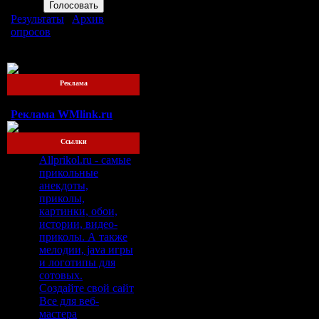
Результаты
|
Архив
опросов
Всего ответов:
76
Реклама
Реклама WMlink.ru
Ссылки
Allprikol.ru - самые
прикольные
анекдоты,
приколы,
картинки, обои,
истории, видео-
приколы. А также
мелодии, java игры
и логотипы для
сотовых.
Создайте свой сайт
Все для веб-
мастера