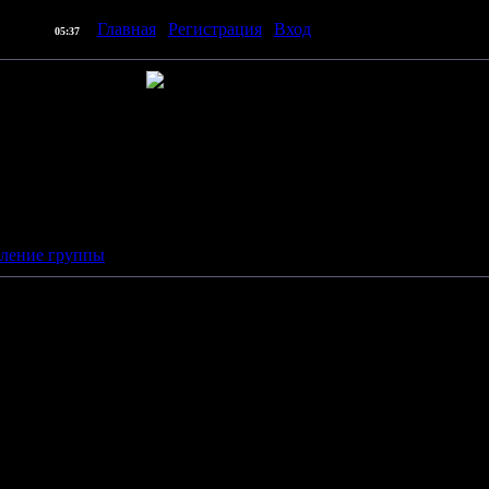
] |
Главная
|
Регистрация
|
Вход
| Приветствую Вас
Пр
07.08.2026,
05:37
le)"
2 мин
вление группы