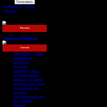
Результаты
|
Архив
опросов
Всего ответов:
76
Реклама
Реклама WMlink.ru
Ссылки
Allprikol.ru - самые
прикольные
анекдоты,
приколы,
картинки, обои,
истории, видео-
приколы. А также
мелодии, java игры
и логотипы для
сотовых.
Создайте свой сайт
Все для веб-
мастера