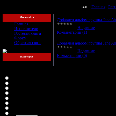
] |
Главная
|
Рег
[Четверг, 06.08.2026,
16:50
Меню сайта
Добавлен альбом группы Jane Air
Главная
Категория:
Недавние
|
Просмотр
Исполнители
Комментарии (1)
Гостевая книга
Форум
Обратная связь
Добавлен альбом группы Jane Air 
Категория:
Недавние
|
Просмотр
Комментарии (0)
Наш опрос
Какой файлообменник
для вас самый
удобный?
LetitBit
DepositFiles
Vip-File
RapidShare
MegaUpload
iFolder
FileFactory
SMSfiles