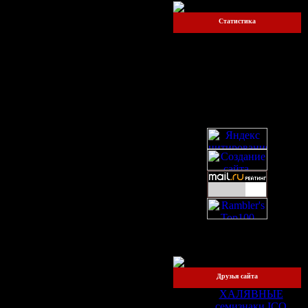
Статистика
Онлайн всего:
1
Прохожих:
1
Пользователей:
0
Друзья сайта
ХАЛЯВНЫЕ
семизнаки ICQ