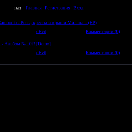
] |
Главная
|
Регистрация
|
Вход
| Приветствую Вас
Про
06.08.2026,
14:12
ambodia - Розы, кресты и крыши Милана... (EP)
ов:
310
|
Добавил:
dEvil
|
Дата:
20.10.2008
|
Комментарии (0)
 - Альбом №...0?! [Demo]
ов:
269
|
Добавил:
dEvil
|
Дата:
20.10.2008
|
Комментарии (0)