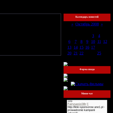
хожий
Календарь новостей
«
Октябрь 2008
»
Пн
Вт
Ср
Чт
Пт
Сб
Вс
1
2
3
4
5
6
7
8
9
10
11
12
13
14
15
16
17
18
19
20
21
22
23
24
25
26
27
28
29
30
31
Форма входа
Мини-чат