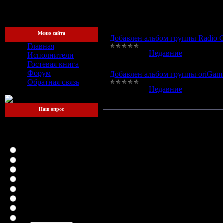
[Четверг, 
Меню сайта
Добавлен альбом группы Radio C
Главная
Категория:
Недавние
|
Просмотр
Исполнители
Гостевая книга
Форум
Добавлен альбом группы oriGami
Обратная связь
Категория:
Недавние
|
Просмотр
Наш опрос
Какой файлообменник
для вас самый
удобный?
LetitBit
DepositFiles
Vip-File
RapidShare
MegaUpload
iFolder
FileFactory
SMSfiles