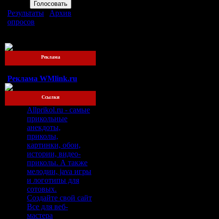
Результаты
|
Архив
опросов
Всего ответов:
76
Реклама
Реклама WMlink.ru
Ссылки
Allprikol.ru - самые
прикольные
анекдоты,
приколы,
картинки, обои,
истории, видео-
приколы. А также
мелодии, java игры
и логотипы для
сотовых.
Создайте свой сайт
Все для веб-
мастера