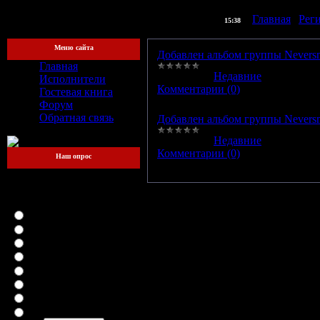
] |
Главная
|
Рег
[Четверг, 06.08.2026,
15:38
Меню сайта
Добавлен альбом группы Neversmi
Главная
Категория:
Недавние
|
Просмотр
Исполнители
Комментарии (0)
Гостевая книга
Форум
Обратная связь
Добавлен альбом группы Neversmi
Категория:
Недавние
|
Просмотр
Комментарии (0)
Наш опрос
Какой файлообменник
для вас самый
удобный?
LetitBit
DepositFiles
Vip-File
RapidShare
MegaUpload
iFolder
FileFactory
SMSfiles