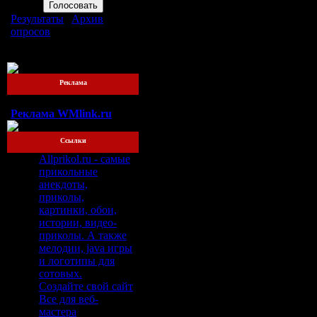
Результаты
|
Архив
опросов
Всего ответов:
76
Реклама
Реклама WMlink.ru
Ссылки
Allprikol.ru - самые
прикольные
анекдоты,
приколы,
картинки, обои,
истории, видео-
приколы. А также
мелодии, java игры
и логотипы для
сотовых.
Создайте свой сайт
Все для веб-
мастера