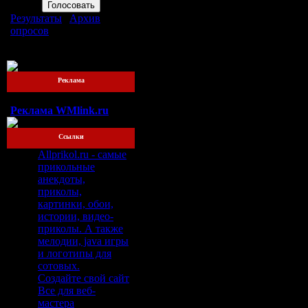
Результаты
|
Архив
опросов
Всего ответов:
76
Реклама
Реклама WMlink.ru
Ссылки
Allprikol.ru - самые
прикольные
анекдоты,
приколы,
картинки, обои,
истории, видео-
приколы. А также
мелодии, java игры
и логотипы для
сотовых.
Создайте свой сайт
Все для веб-
мастера