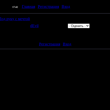
] |
Главная
|
Регистрация
|
Вход
| Приветствую Вас
Пр
07.08.2026,
17:42
Под руку с мечтой
в: 306 | Добавил:
dEvil
| Рейтинг: 0.0/0 |
авлять комментарии могут только зарегистрированные пользоват
[
Регистрация
|
Вход
]