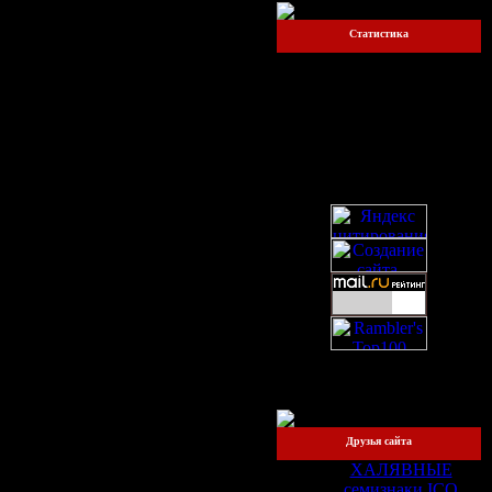
Статистика
Онлайн всего:
1
Прохожих:
1
Пользователей:
0
Друзья сайта
ХАЛЯВНЫЕ
семизнаки ICQ