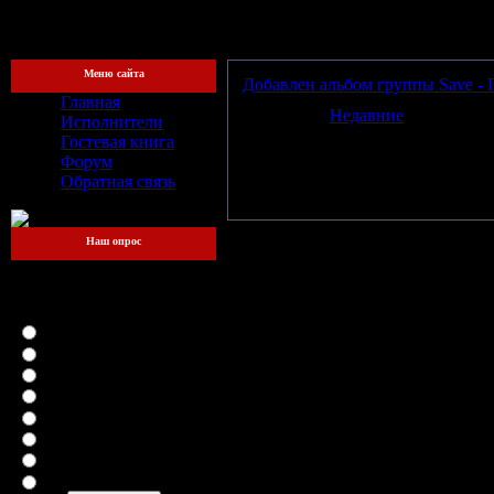
[Пятница, 
Меню сайта
Добавлен альбом группы Save - 
Главная
Категория:
Недавние
| Просмотро
Исполнители
Гостевая книга
Всего комментариев:
0
Форум
Доб
Обратная связь
Наш опрос
Какой файлообменник
для вас самый
удобный?
LetitBit
DepositFiles
Vip-File
RapidShare
MegaUpload
iFolder
FileFactory
SMSfiles