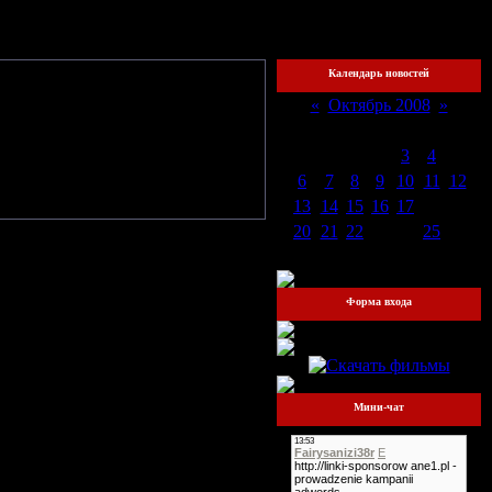
охожий
Календарь новостей
15:36
«
Октябрь 2008
»
Пн
Вт
Ср
Чт
Пт
Сб
Вс
1
2
3
4
5
ели.
6
7
8
9
10
11
12
13
14
15
16
17
18
19
20
21
22
23
24
25
26
27
28
29
30
31
Форма входа
Мини-чат