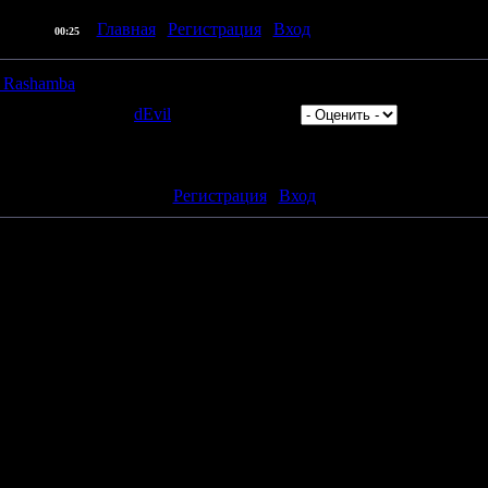
] |
Главная
|
Регистрация
|
Вход
| Приветствую Вас
Пр
07.08.2026,
00:25
 Rashamba
в: 342 | Добавил:
dEvil
| Рейтинг: 0.0/0 |
авлять комментарии могут только зарегистрированные пользоват
[
Регистрация
|
Вход
]