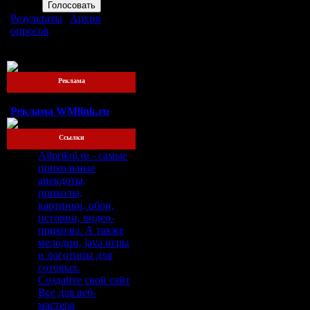
Результаты
|
Архив
опросов
Всего ответов:
76
Реклама
Реклама WMlink.ru
Ссылки
Allprikol.ru - самые
прикольные
анекдоты,
приколы,
картинки, обои,
истории, видео-
приколы. А также
мелодии, java игры
и логотипы для
сотовых.
Создайте свой сайт
Все для веб-
мастера