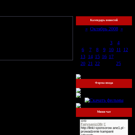
охожий
Календарь новостей
17:40
«
Октябрь 2008
»
Пн
Вт
Ср
Чт
Пт
Сб
Вс
1
2
3
4
5
ели.
6
7
8
9
10
11
12
13
14
15
16
17
18
19
20
21
22
23
24
25
26
27
28
29
30
31
Форма входа
Мини-чат