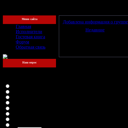
[Пятница, 
Меню сайта
Добавлена информация о группе
Главная
Категория:
Недавние
| Просмотро
Исполнители
Гостевая книга
Всего комментариев:
0
Форум
Доб
Обратная связь
Наш опрос
Какой файлообменник
для вас самый
удобный?
LetitBit
DepositFiles
Vip-File
RapidShare
MegaUpload
iFolder
FileFactory
SMSfiles