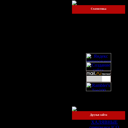
Статистика
Онлайн всего:
1
Прохожих:
1
Пользователей:
0
Друзья сайта
ХАЛЯВНЫЕ
семизнаки ICQ