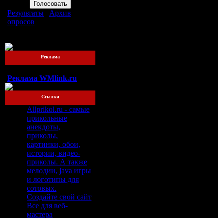
Результаты
|
Архив
опросов
Всего ответов:
76
Реклама
Реклама WMlink.ru
Ссылки
Allprikol.ru - самые
прикольные
анекдоты,
приколы,
картинки, обои,
истории, видео-
приколы. А также
мелодии, java игры
и логотипы для
сотовых.
Создайте свой сайт
Все для веб-
мастера