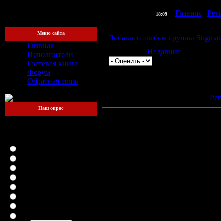
] |
Главная
|
Рег
[Суббота, 08.08.2026,
18:09
Меню сайта
Добавлен альбом группы Stigmat
Главная
Категория:
Недавние
| Просмотро
Исполнители
Гостевая книга
Форум
Всего комментариев:
0
Обратная связь
Добавлять комментарии могут
[
Рег
Наш опрос
Какой файлообменник
для вас самый
удобный?
LetitBit
DepositFiles
Vip-File
RapidShare
MegaUpload
iFolder
FileFactory
SMSfiles