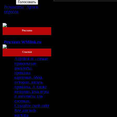
Результаты
|
Архив
опросов
Всего ответов:
76
Реклама
Реклама WMlink.ru
Ссылки
Allprikol.ru - самые
прикольные
анекдоты,
приколы,
картинки, обои,
истории, видео-
приколы. А также
мелодии, java игры
и логотипы для
сотовых.
Создайте свой сайт
Все для веб-
мастера