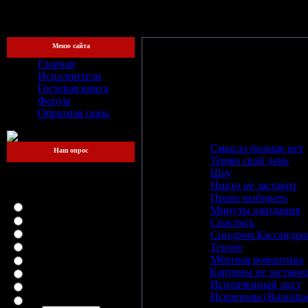
[Пятница, 
Меню сайта
Главная
Название:
"Синдром Кассандр
Исполнители
Год релиза:
2008
Гостевая книга
Битрейт:
320 kbit/s
Форум
Общая продолжительность:
45:0
Обратная связь
Трэклист:
01
oriGami
-
Смысла больше нет
Наш опрос
02
oriGami
-
Теряю свой день
Какой файлообменник
03
oriGami
-
Шоу
для вас самый
04
oriGami
-
Никто не заставит
удобный?
05
oriGami
-
Право выбирать
LetitBit
06
oriGami
-
Минуты ожидания
DepositFiles
07
oriGami
-
Спастись
Vip-File
08
oriGami
-
Синдром Кассандры
RapidShare
09
oriGami
-
Теплее
MegaUpload
10
oriGami
-
Мёртвая романтика
11
oriGami
-
Картины не застави
iFolder
12
oriGami
-
Испорченный лист
FileFactory
13
oriGami
-
Искренняя (Bonustra
SMSfiles