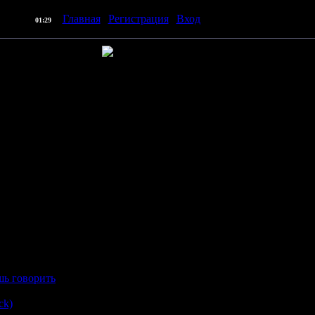
] |
Главная
|
Регистрация
|
Вход
| Приветствую Вас
Пр
07.08.2026,
01:29
ы"
9 мин
шь говорить
ck)