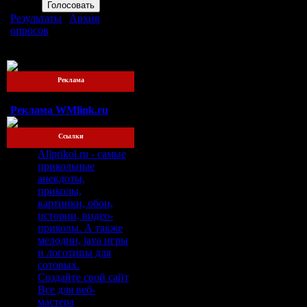
Результаты
|
Архив
опросов
Всего ответов:
76
Реклама
Реклама WMlink.ru
Ссылки
Allprikol.ru - самые
прикольные
анекдоты,
приколы,
картинки, обои,
истории, видео-
приколы. А также
мелодии, java игры
и логотипы для
сотовых.
Создайте свой сайт
Все для веб-
мастера