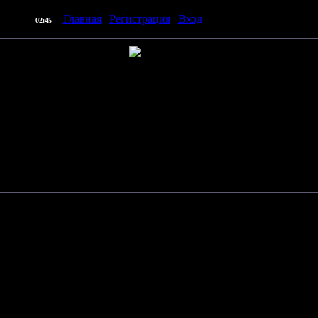
] |
Главная
|
Регистрация
|
Вход
| Приветствую Вас
Пр
07.08.2026,
02:45
0 мин