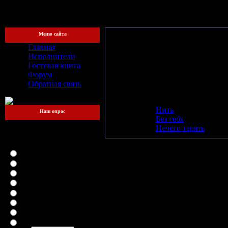
[Пятница, 
Меню сайта
Главная
Название:
"Нить [EP]"
Исполнители
Год релиза:
2007
Гостевая книга
Битрейт:
192 kbit/s
Форум
Общая продолжительность:
12:5
Обратная связь
Трэклист:
01
oriGami
-
Нить
Наш опрос
02
oriGami
-
Без тебя
Какой файлообменник
03
oriGami
-
Нечего терять
для вас самый
удобный?
LetitBit
DepositFiles
Vip-File
RapidShare
MegaUpload
iFolder
FileFactory
SMSfiles