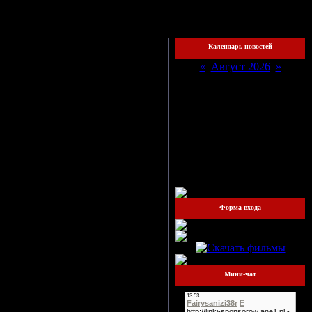
хожий
Календарь новостей
«
Август 2026
»
Пн
Вт
Ср
Чт
Пт
Сб
Вс
1
2
3
4
5
6
7
8
9
овягин - гитара, Сергей
10
11
12
13
14
15
16
17
18
19
20
21
22
23
24
25
26
27
28
29
30
31
стными двадцатилетними, они на
Форма входа
ни с лёгкостью смешивают панк и
ку, то беззаботное буйство Пита
котором способность удивляться
Алексей Ловягин (гитара), Андрей
Мини-чат
ерт состоялся в октябре 2003 г.,
akura
вела активную концертную
тв", "Indi meets Emo", "Смерть-