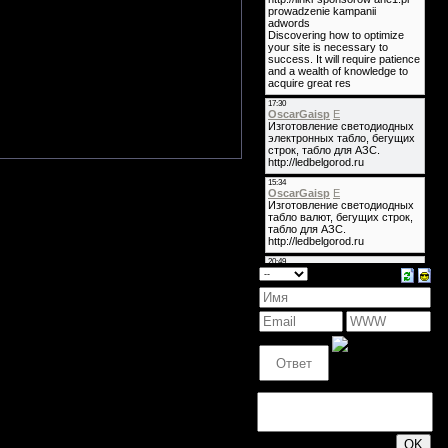
воей музыки, профессионализму
т отнести
Sakura
к какому-либо
альбом "Greatest Hits Lo Fi and
альбом вошли как ранние, так и
ый драйв, смешанный с позитивом
200