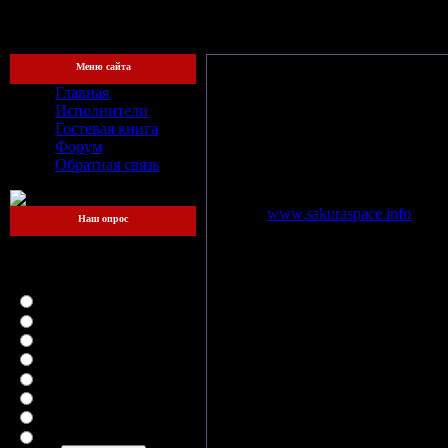
[Четверг, 
Меню сайта
Главная
Исполнители
Гостевая книга
Образовались
- 2001 год
Форум
Город
- Москва
Обратная связь
Состав:
Алексей
"КАРП"
Карпов
"ПЛОТ"
Плотников - бас-гитара
Сайт
-
www.sakuraspace.info
Наш опрос
Какой файлообменник
для вас самый
удобный?
Sakura
— одна из самых приме
LetitBit
правильных фестивалях и вечери
DepositFiles
диско, добавляя к ним то мумий
Vip-File
Доэрти.
Sakura
— дети цветов о
равна способности удивлять. Мы
RapidShare
MegaUpload
Московская группа
Sakura
обра
iFolder
Саломатин (барабаны), Плот (бас
FileFactory
вскоре после этого группа запи
SMSfiles
жизнь, участвуя в различных фе