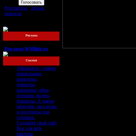
фест" и многих других...
Результаты
|
Архив
опросов
Музыканты заслужили уважени
Всего ответов:
76
исполнения и особому духу, 
конкретному направлению рок-м
DIY", целиком и полностью сде
Реклама
свежие вещи, в которых чувству
приобретает танцевальный грув.
Реклама WMlink.ru
Ссылки
Allprikol.ru - самые
прикольные
анекдоты,
приколы,
картинки, обои,
истории, видео-
приколы. А также
мелодии, java игры
и логотипы для
сотовых.
Создайте свой сайт
Все для веб-
мастера