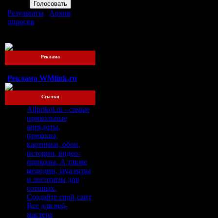
Результаты
|
Архив
опросов
Всего ответов:
76
Реклама
Реклама WMlink.ru
Ссылки
Allprikol.ru - самые
прикольные
анекдоты,
приколы,
картинки, обои,
истории, видео-
приколы. А также
мелодии, java игры
и логотипы для
сотовых.
Создайте свой сайт
Все для веб-
мастера