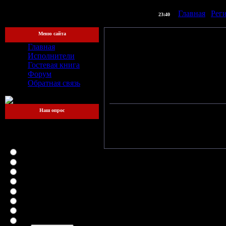
] |
Главная
|
Рег
[Четверг, 06.08.2026,
23:40
Меню сайта
Главная
Исполнители
Две в
Гостевая книга
Форум
Обратная связь
СЛОТ_fe
Наш опрос
Какой файлообменник
Тр
для вас самый
Мёртвы
удобный?
LetitBit
DepositFiles
Vip-File
RapidShare
MegaUpload
iFolder
FileFactory
SMSfiles