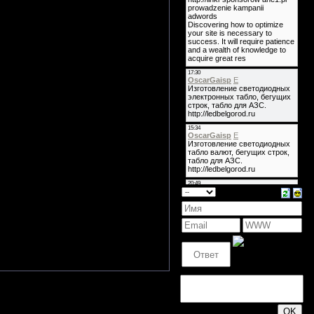
абаны. Юра чешет в затылке и ему
го сленга, который прилагался к
Khan), вокалистом Fun Da Mental,
как "G's - штуки; одна G это одна
 решают, что штук обязательно
я репетиция группы
7000$
. На ней
та. Лидер F.D уверен, что новая
тался...
й первый концерт на... детском
ому очень нравится экстремальная
т Алик... Он становится членом
еханический Апельсин). Но это
 со вторым басистом. (Нахер эти
200