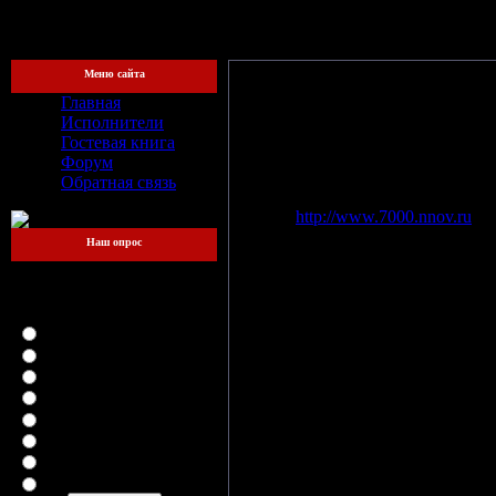
[Четверг, 
Меню сайта
Главная
Исполнители
Гостевая книга
Образовались
- 1999 год
Форум
Город
- Нижний Новгород
Обратная связь
Состав:
Рома
"Крест"
– вокал, М
Сайт
-
http://www.7000.nnov.ru
Наш опрос
Какой файлообменник
для вас самый
7g's
или по-русски
7 штук 
удобный?
естественным, но неполовым пут
LetitBit
не сходится интересами со своим
DepositFiles
и приглашают вокалистом Крест
Vip-File
Вообще-то, всё начинается где
RapidShare
создании команды, но эту идею о
MegaUpload
январе 1999 года, Файвла с Корч
iFolder
В команду они пытаются подтян
FileFactory
концертов, но при этом обстан
SMSfiles
днём, после принятия на грудь