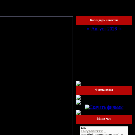
хожий
Календарь новостей
«
Август 2026
»
Пн
Вт
Ср
Чт
Пт
Сб
Вс
1
2
3
4
5
6
7
8
9
ные.
10
11
12
13
14
15
16
17
18
19
20
21
22
23
24
25
26
27
28
29
30
31
дение новой банды происходит
еста". Чуть раньше "лидер" F.D.
Форма входа
т сделать свою группу, в которую
стом. У ребят зарождается идея о
для шума". Время идёт и где-то в
нь корифаняться с басистом Юрой.
Мини-чат
группа F.D. даёт серию удачных
ает музыкантов. Одним июльским
попробовать сделать совместный