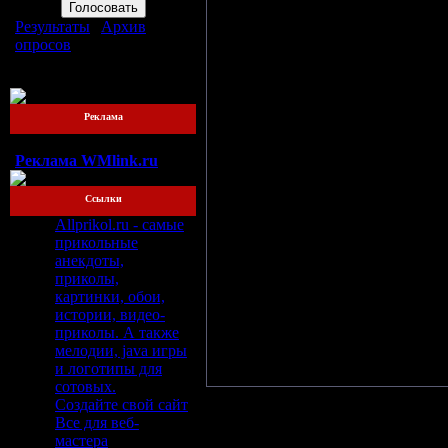
проект в который бы вошли: Рома
Результаты
|
Архив
эта идея приходится по душе. П
опросов
книге "The Ice Opinion" одного 
Всего ответов:
76
они находят: "G's - thousands; o
штука баксов". Поэксперимент
должно быть 7.
Реклама
И вот настаёт заветный день -
придумана первая песня. Новый 
Реклама WMlink.ru
группа без него умрёт, а музыкан
Ссылки
28 июня 1999 года, состряпа
Allprikol.ru - самые
празднике!! Дети радостно лупя
прикольные
анекдоты,
Спустя некоторое время, где-т
приколы,
музыка. Любопытно то, что при
картинки, обои,
коллектива и уже 11 августа на 
истории, видео-
Отыграв серию концертов, в 
приколы. А также
признаётся ошибкой и сыграв 3 
мелодии, java игры
эксперименты!)
и логотипы для
сотовых.
Создайте свой сайт
Все для веб-
мастера