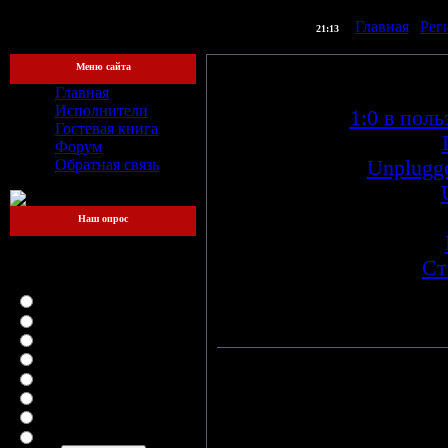
] |
Главная
|
Рег
[Суббота, 08.08.2026,
21:13
Меню сайта
Главная
Исполнители
1:0 в поль
Гостевая книга
Форум
Обратная связь
Unplugged
The 
Наш опрос
Какой файлообменник
для вас самый
Ст
удобный?
LetitBit
Орандж
DepositFiles
Vip-File
RapidShare
Ма
MegaUpload
iFolder
FileFactory
Шаг. Вдох
SMSfiles