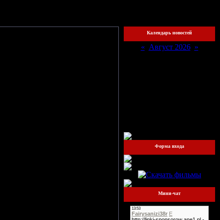
хожий
Календарь новостей
«
Август 2026
»
Пн
Вт
Ср
Чт
Пт
Сб
Вс
1
2
3
4
5
6
7
8
9
10
11
12
13
14
15
16
17
18
19
20
21
22
23
24
25
26
27
28
29
30
31
 смены стиля, подхода к музыке и
ного барабанщика, который явился
Форма входа
, и
Ideя FIX
смогла поймать свою
 группы.
 – «Ты и я», который был написан
зультате, после некоторых споров,
ерного разнообразия".
Мини-чат
 приглашён новый бас-гитарист,
м. 12 декабря 2007 года группа