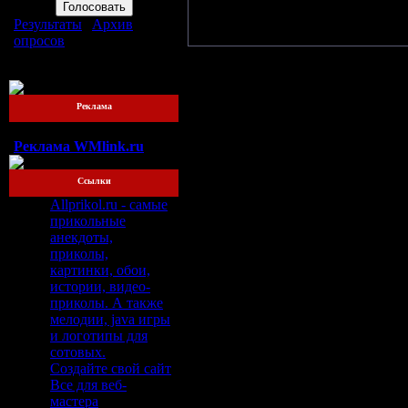
выпустила дебютную пластинку
Результаты
|
Архив
останавливаться на месте...
опросов
Всего ответов:
76
Реклама
Реклама WMlink.ru
Ссылки
Allprikol.ru - самые
прикольные
анекдоты,
приколы,
картинки, обои,
истории, видео-
приколы. А также
мелодии, java игры
и логотипы для
сотовых.
Создайте свой сайт
Все для веб-
мастера