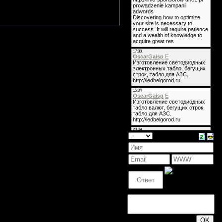
тся... И группа не собирается
200