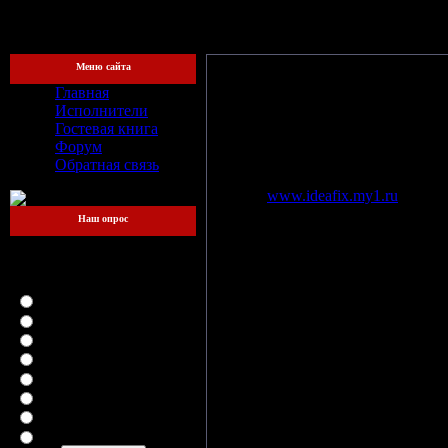
[Четверг, 
Меню сайта
Главная
Исполнители
Гостевая книга
Образовались
- 2006 год
Форум
Город
- Самара
Обратная связь
Состав:
Антон Сёмин - вокал, Ал
Сайт
-
www.ideafix.my1.ru
Наш опрос
Какой файлообменник
для вас самый
Группа
Ideя FIX
образована лет
удобный?
к её подаче зрителю. Этому спос
LetitBit
свежим глотком воздуха. Свежие 
DepositFiles
«волну». Необычные музыкальны
Vip-File
Началась студийная работа, ре
RapidShare
прямо на студии. В ходе студийно
MegaUpload
для совместной студийной работ
iFolder
FileFactory
В феврале 2007 г. началась р
SMSfiles
который внёс свою лепту в тво