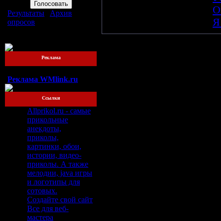
09
Tracktor Bowling
-
О
Результаты
|
Архив
10
Tracktor Bowling
-
Я
опросов
Всего ответов:
76
Реклама
Реклама WMlink.ru
Ссылки
Allprikol.ru - самые
прикольные
анекдоты,
приколы,
картинки, обои,
истории, видео-
приколы. А также
мелодии, java игры
и логотипы для
сотовых.
Создайте свой сайт
Все для веб-
мастера