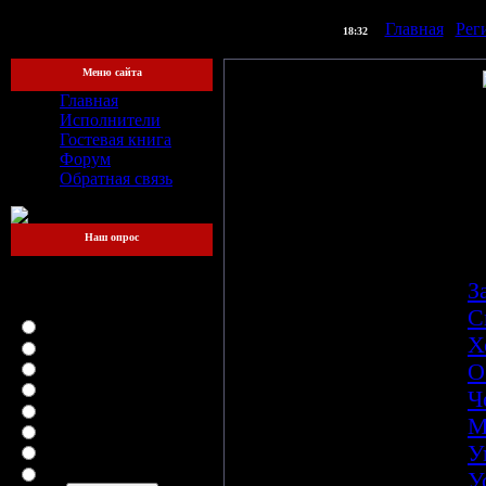
] |
Главная
|
Рег
[Суббота, 08.08.2026,
18:32
Меню сайта
Главная
Исполнители
Название:
"Черта"
Гостевая книга
Год релиза:
2005
Форум
Обратная связь
Битрейт:
320 kbit/s
Общая продолжительно
Наш опрос
Трэклист:
Какой файлообменник
для вас самый
01
Tracktor Bowling
-
З
удобный?
02
Tracktor Bowling
-
С
LetitBit
03
Tracktor Bowling
-
Х
DepositFiles
Vip-File
04
Tracktor Bowling
-
О
RapidShare
05
Tracktor Bowling
-
Ч
MegaUpload
06
Tracktor Bowling
-
М
iFolder
07
Tracktor Bowling
-
У
FileFactory
SMSfiles
08
Tracktor Bowling
-
У